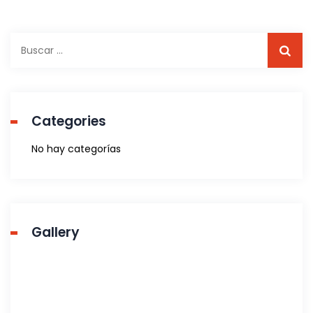
B
u
s
c
a
Categories
r
:
No hay categorías
Gallery